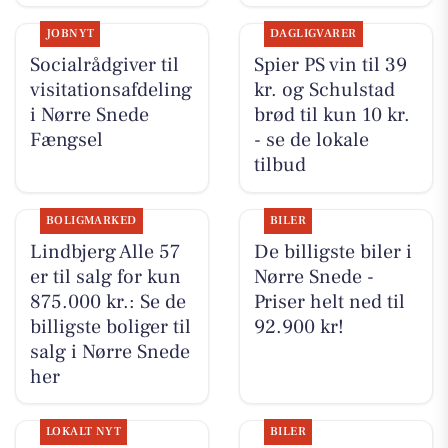
JOBNYT
DAGLIGVARER
Socialrådgiver til
Spier PS vin til 39
visitationsafdeling
kr. og Schulstad
i Nørre Snede
brød til kun 10 kr.
Fængsel
- se de lokale
tilbud
BOLIGMARKED
BILER
Lindbjerg Alle 57
De billigste biler i
er til salg for kun
Nørre Snede -
875.000 kr.: Se de
Priser helt ned til
billigste boliger til
92.900 kr!
salg i Nørre Snede
her
LOKALT NYT
BILER