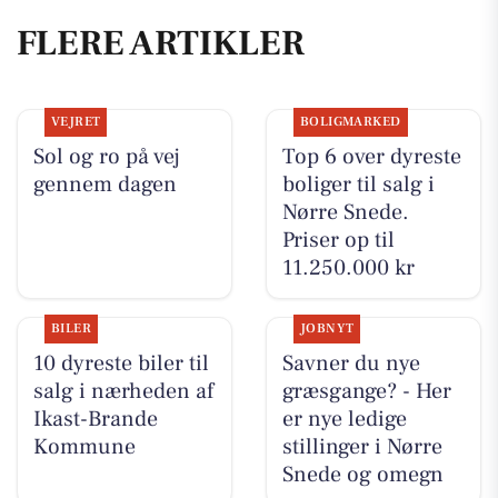
FLERE ARTIKLER
VEJRET
BOLIGMARKED
Sol og ro på vej
Top 6 over dyreste
gennem dagen
boliger til salg i
Nørre Snede.
Priser op til
11.250.000 kr
BILER
JOBNYT
10 dyreste biler til
Savner du nye
salg i nærheden af
græsgange? - Her
Ikast-Brande
er nye ledige
Kommune
stillinger i Nørre
Snede og omegn