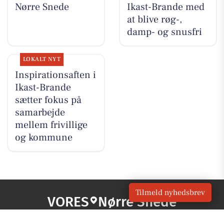
Nørre Snede
Ikast-Brande med
at blive røg-,
damp- og snusfri
LOKALT NYT
Inspirationsaften i
Ikast-Brande
sætter fokus på
samarbejde
mellem frivillige
og kommune
Tilmeld nyhedsbrev
VORES
Nørre Snede