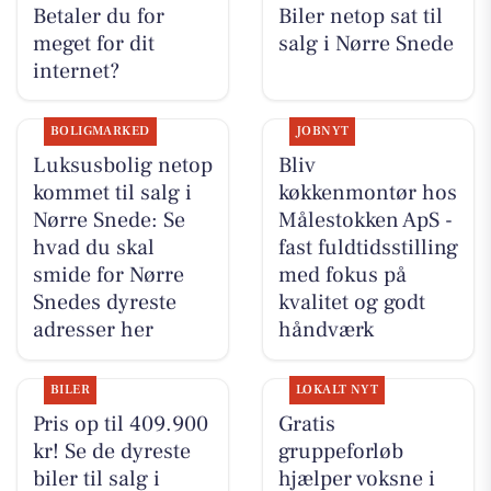
Betaler du for
Biler netop sat til
meget for dit
salg i Nørre Snede
internet?
BOLIGMARKED
JOBNYT
Luksusbolig netop
Bliv
kommet til salg i
køkkenmontør hos
Nørre Snede: Se
Målestokken ApS -
hvad du skal
fast fuldtidsstilling
smide for Nørre
med fokus på
Snedes dyreste
kvalitet og godt
adresser her
håndværk
BILER
LOKALT NYT
Pris op til 409.900
Gratis
kr! Se de dyreste
gruppeforløb
biler til salg i
hjælper voksne i