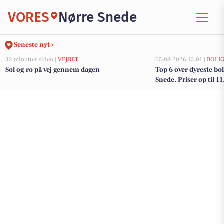
VORES
Nørre Snede
Seneste nyt ›
32 minutter siden |
VEJRET
05-08-2026 13:01 |
BOLI
Sol og ro på vej gennem dagen
Top 6 over dyreste boli
Snede. Priser op til 1