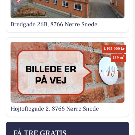
Bredgade 26B, 8766 Nørre Snede
1.195.000 kr
2
139 m
Højtoftegade 2, 8766 Nørre Snede
FÅ TRE GRATIS