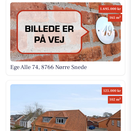
1.695.000 kr
2
165 m
Ege Alle 74, 8766 Nørre Snede
125.000 kr
2
102 m