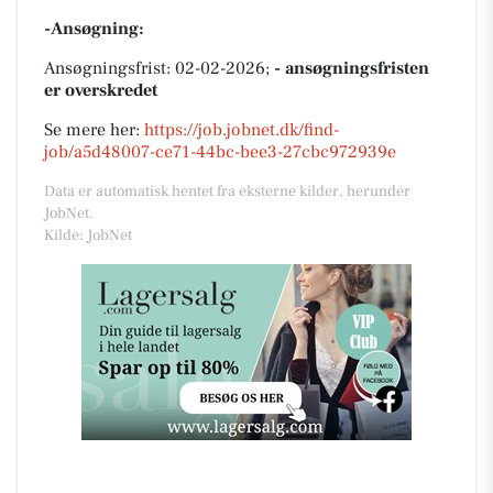
-Ansøgning:
Ansøgningsfrist: 02-02-2026;
- ansøgningsfristen
er overskredet
Se mere her:
https://job.jobnet.dk/find-
job/a5d48007-ce71-44bc-bee3-27cbc972939e
Data er automatisk hentet fra eksterne kilder, herunder
JobNet.
Kilde: JobNet