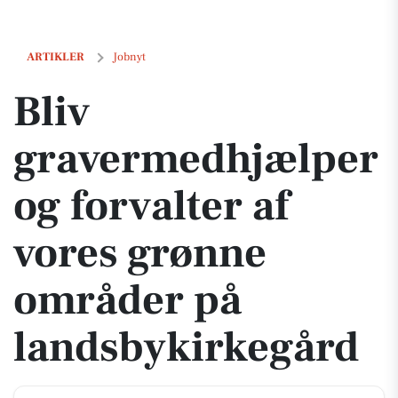
Bliv gravermedhjælper og forvalter af vores grønne områder på lands
ARTIKLER
Jobnyt
Bliv
gravermedhjælper
og forvalter af
vores grønne
områder på
landsbykirkegård