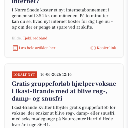
internet?
I Nørre Snede koster et nyt internetabonnement i
gennemsnit 384 kr. om måneden. På to minutter
kan du se, hvad nyt internet koster for dig lige nu –
og om der er penge at spare ved at skifte.
Kilde:
TjekBredbånd
Læs hele artiklen her
Kopiér link
16-06-2026 12:16
LOKALT NYT
Gratis gruppeforløb hjælper voksne
i Ikast-Brande med at blive røg-,
damp- og snusfri
Ikast-Brande Kvitter tilbyder gratis gruppeforløb for
voksne, der ønsker at blive røg-, damp- eller snusfri,
med seks mødegange på Naturcenter Harrild Hede
hver år i uge 36-41.