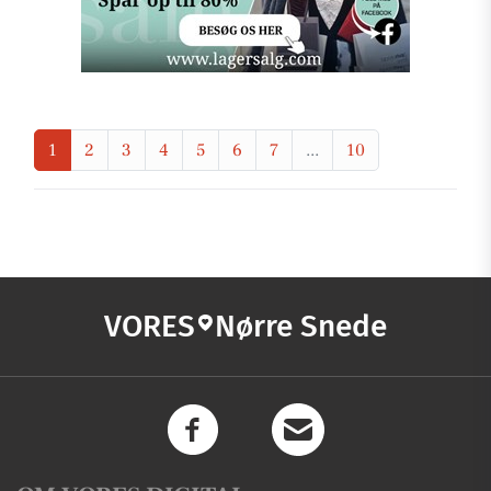
1
2
3
4
5
6
7
...
10
VORES
Nørre Snede